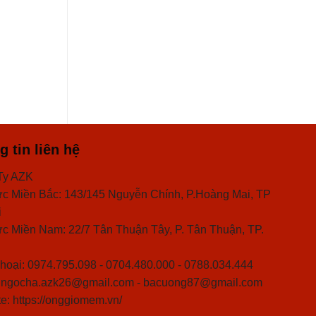
ỐNG GIÓ MỀM
Ống gió mềm không bảo ôn D200
 tin liên hệ
Ty AZK
c Miền Bắc: 143/145 Nguyễn Chính, P.Hoàng Mai, TP
i
c Miền Nam: 22/7 Tân Thuận Tây, P. Tân Thuận, TP.
hoại: 0974.795.098 - 0704.480.000 - 0788.034.444
: ngocha.azk26@gmail.com - bacuong87@gmail.com
e: https://onggiomem.vn/