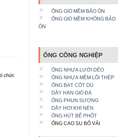
ỐNG GIÓ MỀM BẢO ÔN
ỐNG GIÓ MỀM KHÔNG BẢO
ÔN
ỐNG CÔNG NGHIỆP
ỐNG NHỰA LƯỚI DẺO
có chức
ỐNG NHỰA MỀM LÕI THÉP
ỐNG BẠT CỐT DÙ
DÂY HÀN GIÓ ĐÁ
ỐNG PHUN SƯƠNG
DÂY HƠI KHÍ NÉN
ỐNG HÚT BỂ PHỐT
ỐNG CAO SU BỐ VẢI