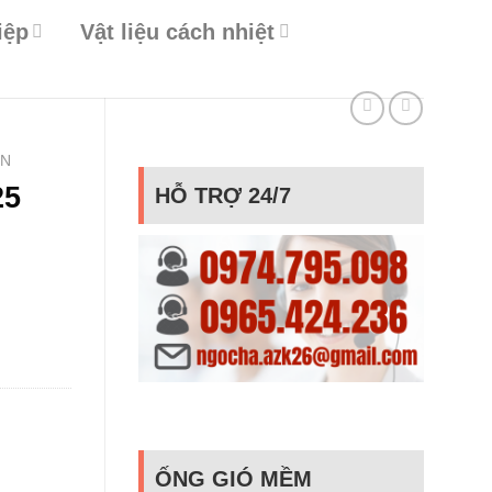
iệp
Vật liệu cách nhiệt
ÔN
25
HỖ TRỢ 24/7
ỐNG GIÓ MỀM