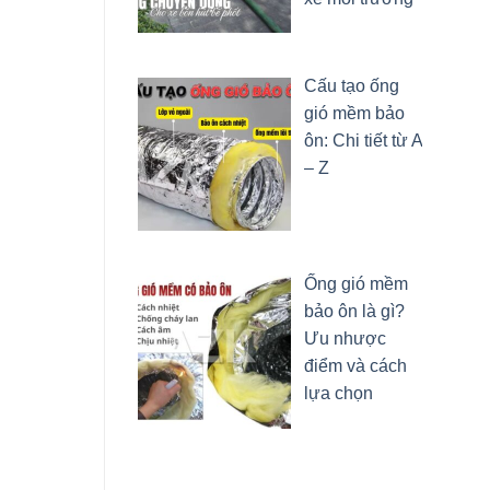
Cấu tạo ống
gió mềm bảo
ôn: Chi tiết từ A
– Z
Ống gió mềm
bảo ôn là gì?
Ưu nhược
điểm và cách
lựa chọn