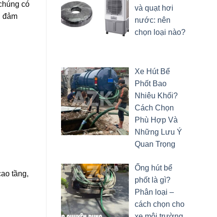
 chúng có
và quạt hơi
, đảm
nước: nên
chọn loại nào?
Xe Hút Bể
Phốt Bao
Nhiêu Khối?
Cách Chọn
Phù Hợp Và
Những Lưu Ý
Quan Trọng
Ống hút bể
ao tầng,
phốt là gì?
Phân loại –
cách chọn cho
xe môi trường