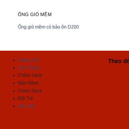
ỐNG GIÓ MỀM
Ống gió mềm có bảo ôn D200
Trang Chủ
Theo dõ
Giới Thiệu
Chính Sách
Bảo Hành
Chính Sách
Đổi Trả
Liên Hệ