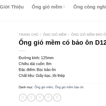
Giới Thiệu
Ống gió mềm
Ống công ngh
TRANG CHỦ
/
ỐNG GIÓ MỀM
/
ỐNG GIÓ MỀM BẢO 
Ống gió mềm có bảo ôn D1
Đường kính: 125mm
Chiều dài cuộn: 8m
Đặc điểm: Bọc bảo ôn
Chất liệu: Giấy bạc, lõi thép
Danh mục:
Ống gió mềm
,
Ống gió mềm bảo ôn