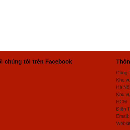
i chúng tôi trên Facebook
Thông
Công 
Khu vự
Hà Nộ
Khu vự
HCM
Điện T
Email
Websit