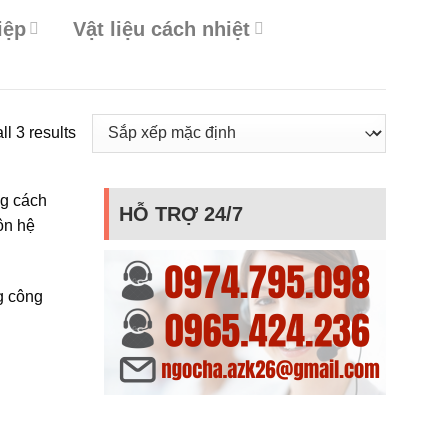
iệp
Vật liệu cách nhiệt
l 3 results
ng cách
HỖ TRỢ 24/7
ôn hệ
g công