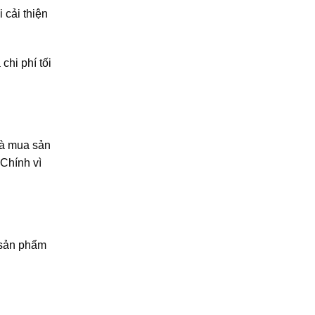
 cải thiện
chi phí tối
và mua sản
 Chính vì
 sản phẩm