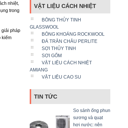
ách nhiệt,
VẬT LIỆU CÁCH NHIỆT
dụng trong
BÔNG THỦY TINH
GLASSWOOL
 giải pháp
BÔNG KHOÁNG ROCKWOOL
p kiểm
ĐÁ TRÂN CHÂU PERLITE
SỢI THỦY TINH
SỢI GỐM
VẬT LIỆU CÁCH NHIỆT
AMIANG
VẬT LIỆU CAO SU
TIN TỨC
So sánh ống phun
sương và quạt
hơi nước: nên