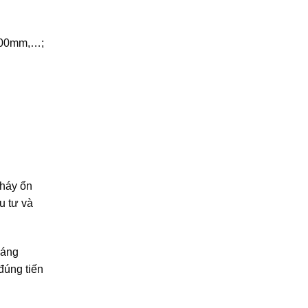
 100mm,…;
cháy ổn
u tư và
oáng
đúng tiến