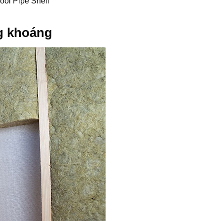
ool Pipe Shell
g khoáng