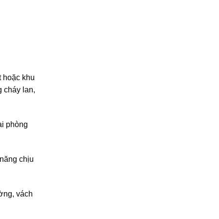
t hoặc khu
g cháy lan,
ại phòng
 năng chịu
ường, vách