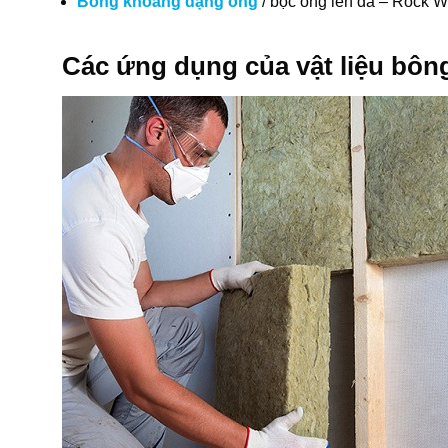
Bông khoáng dạng ống
/ bọc ống len đá – Rock W
Các ứng dụng của vật liệu bôn