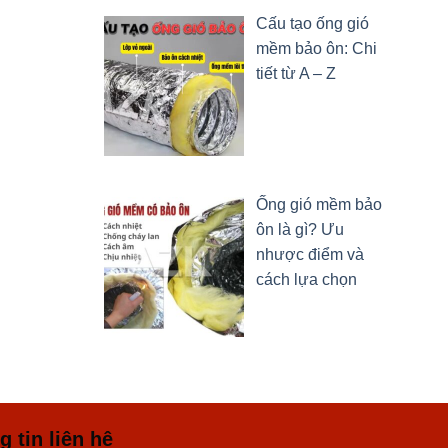
Cấu tạo ống gió
mềm bảo ôn: Chi
tiết từ A – Z
Ống gió mềm bảo
ôn là gì? Ưu
nhược điểm và
cách lựa chọn
 tin liên hệ