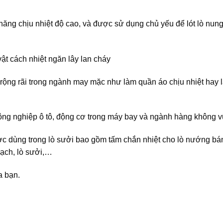
năng chịu nhiệt độ cao, và được sử dụng chủ yếu để lót lò nung
vật cách nhiệt ngăn lây lan cháy
rộng rãi trong ngành may mặc như làm quần áo chịu nhiệt hay 
ng nghiệp ô tô, động cơ trong máy bay và ngành hàng không vũ
ược dùng trong lò sưởi bao gồm tấm chắn nhiệt cho lò nướng bá
sạch, lò sưởi,…
a bạn.