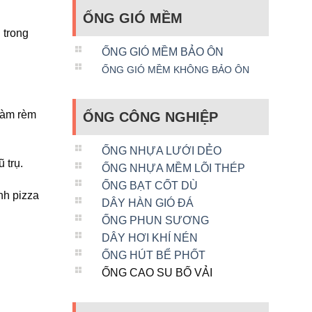
ỐNG GIÓ MỀM
 trong
ỐNG GIÓ MỀM BẢO ÔN
ỐNG GIÓ MỀM KHÔNG BẢO ÔN
làm rèm
ỐNG CÔNG NGHIỆP
ỐNG NHỰA LƯỚI DẺO
 trụ.
ỐNG NHỰA MỀM LÕI THÉP
ỐNG BẠT CỐT DÙ
nh pizza
DÂY HÀN GIÓ ĐÁ
ỐNG PHUN SƯƠNG
DÂY HƠI KHÍ NÉN
ỐNG HÚT BỂ PHỐT
ỐNG CAO SU BỐ VẢI