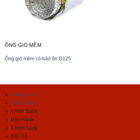
ỐNG GIÓ MỀM
Ống gió mềm có bảo ôn D125
Trang Chủ
Giới Thiệu
Chính Sách
Bảo Hành
Chính Sách
Đổi Trả