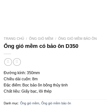
TRANG CHỦ
/
ỐNG GIÓ MỀM
/
ỐNG GIÓ MỀM BẢO ÔN
Ống gió mềm có bảo ôn D350
Đường kính: 350mm
Chiều dài cuộn: 8m
Đặc điểm: Bọc bảo ôn bông thủy tinh
Chất liệu: Giấy bạc, lõi thép
Danh mục:
Ống gió mềm
,
Ống gió mềm bảo ôn