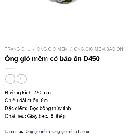
TRANG CHỦ
/
ỐNG GIÓ MỀM
/
ỐNG GIÓ MỀM BẢO ÔN
Ống gió mềm có bảo ôn D450
Đường kính: 450mm
Chiều dài cuộn: 8m
Đặc điểm: Bọc bông thủy tinh
Chất liệu: Giấy bạc, lõi thép
Danh mục:
Ống gió mềm
,
Ống gió mềm bảo ôn