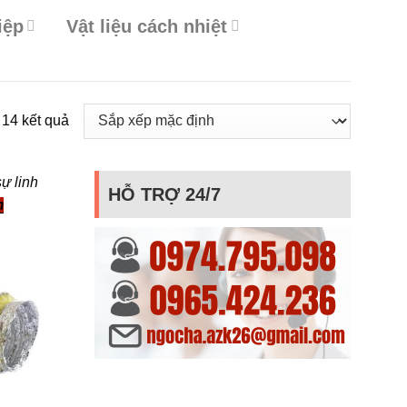
iệp
Vật liệu cách nhiệt
 14 kết quả
ự linh
HỖ TRỢ 24/7
m