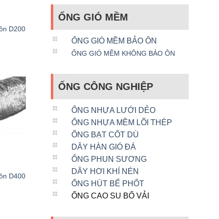
ỐNG GIÓ MỀM
 ôn D200
ỐNG GIÓ MỀM BẢO ÔN
ỐNG GIÓ MỀM KHÔNG BẢO ÔN
ỐNG CÔNG NGHIỆP
ỐNG NHỰA LƯỚI DẺO
ỐNG NHỰA MỀM LÕI THÉP
ỐNG BẠT CỐT DÙ
DÂY HÀN GIÓ ĐÁ
ỐNG PHUN SƯƠNG
DÂY HƠI KHÍ NÉN
 ôn D400
ỐNG HÚT BỂ PHỐT
ỐNG CAO SU BỐ VẢI