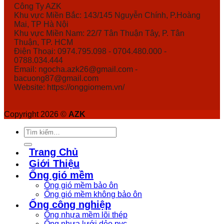
Công Ty AZK
Khu vực Miền Bắc: 143/145 Nguyễn Chính, P.Hoàng
Mai, TP Hà Nội
Khu vực Miền Nam: 22/7 Tân Thuận Tây, P. Tân
Thuận, TP. HCM
Điện Thoại: 0974.795.098 - 0704.480.000 -
0788.034.444
Email: ngocha.azk26@gmail.com -
bacuong87@gmail.com
Website: https://onggiomem.vn/
Copyright 2026 ©
AZK
Tìm
kiếm:
Trang Chủ
Giới Thiệu
Ống gió mềm
Ống gió mềm bảo ôn
Ống gió mềm không bảo ôn
Ống công nghiệp
Ống nhựa mềm lõi thép
Ống nhựa lưới dẻo pvc