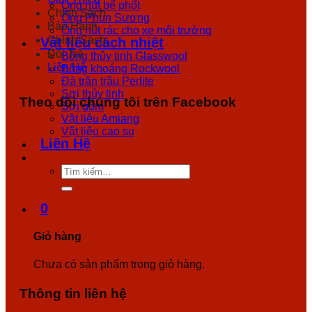
Ống hút bể phốt
Chính Sách
Ống Phun Sương
Bảo Hành
Ống hút rác cho xe môi trường
Chính Sách
Vật liệu cách nhiệt
Đổi Trả
Bông thủy tinh Glasswool
Liên Hệ
Bông khoáng Rockwool
Đá trân trâu Perlite
Sợi thủy tinh
Theo dõi chúng tôi trên Facebook
Sợi gốm
Vật liệu Amiang
Vật liệu cao su
Liên Hệ
Tìm
kiếm:
0
Giỏ hàng
Chưa có sản phẩm trong giỏ hàng.
Thông tin liên hệ