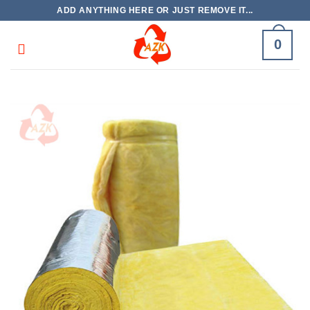
Skip
ADD ANYTHING HERE OR JUST REMOVE IT...
to
content
0