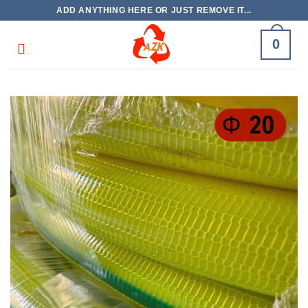
Skip
ADD ANYTHING HERE OR JUST REMOVE IT...
to
content
0