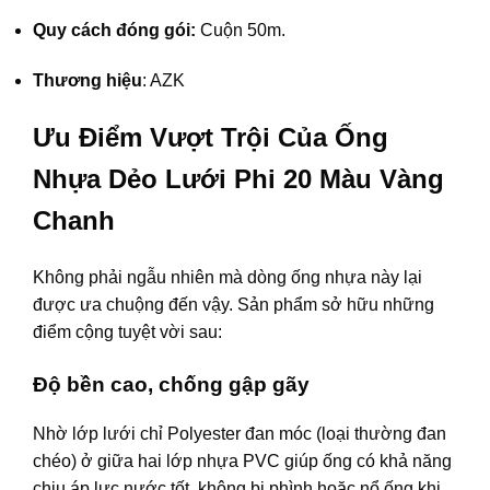
Quy cách đóng gói:
Cuộn 50m.
Thương hiệu
: AZK
Ưu Điểm Vượt Trội Của Ống
Nhựa Dẻo Lưới Phi 20 Màu Vàng
Chanh
Không phải ngẫu nhiên mà dòng ống nhựa này lại
được ưa chuộng đến vậy. Sản phẩm sở hữu những
điểm cộng tuyệt vời sau:
Độ bền cao, chống gập gãy
Nhờ lớp lưới chỉ Polyester đan móc (loại thường đan
chéo) ở giữa hai lớp nhựa PVC giúp ống có khả năng
chịu áp lực nước tốt, không bị phình hoặc nổ ống khi