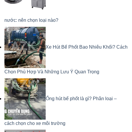
nước: nên chọn loại nào?
Xe Hút Bể Phốt Bao Nhiêu Khối? Cách
Chọn Phù Hợp Và Những Lưu Ý Quan Trọng
Ống hút bể phốt là gì? Phân loại –
cách chọn cho xe môi trường