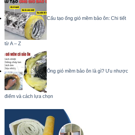
Cấu tạo ống gió mềm bảo ôn: Chi tiết
từ A – Z
Ống gió mềm bảo ôn là gì? Ưu nhược
điểm và cách lựa chọn