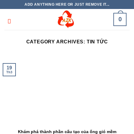
Skip
ADD ANYTHING HERE OR JUST REMOVE IT...
to
content
0
CATEGORY ARCHIVES:
TIN TỨC
19
Th3
Khám phá thành phần cấu tạo của ống gió mềm