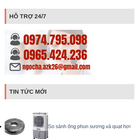
HỖ TRỢ 24/7
TIN TỨC MỚI
So sánh ống phun sương và quạt hơi