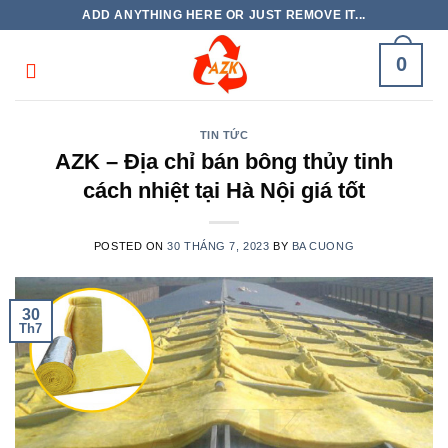
Skip
ADD ANYTHING HERE OR JUST REMOVE IT...
to
content
0
TIN TỨC
AZK – Địa chỉ bán bông thủy tinh
cách nhiệt tại Hà Nội giá tốt
POSTED ON
30 THÁNG 7, 2023
BY
BA CUONG
30
Th7