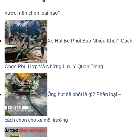
nước: nên chọn loại nào?
Xe Hút Bể Phốt Bao Nhiêu Khối? Cách
Chọn Phù Hợp Và Những Lưu Ý Quan Trọng
Ống hút bể phốt là gì? Phân loại –
cách chọn cho xe môi trường