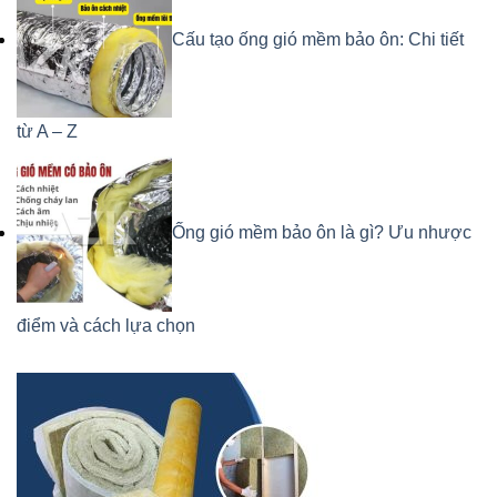
Cấu tạo ống gió mềm bảo ôn: Chi tiết
từ A – Z
Ống gió mềm bảo ôn là gì? Ưu nhược
điểm và cách lựa chọn